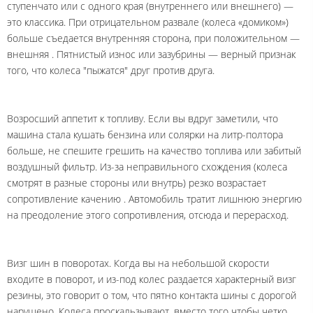
ступенчато или с одного края (внутреннего или внешнего) —
это классика. При отрицательном развале (колеса «домиком»)
больше съедается внутренняя сторона, при положительном —
внешняя
. Пятнистый износ или зазубрины — верный признак
того, что колеса "пыжатся" друг против друга.
Возросший аппетит к топливу. Если вы вдруг заметили, что
машина стала кушать бензина или солярки на литр-полтора
больше, не спешите грешить на качество топлива или забитый
воздушный фильтр. Из-за неправильного схождения (колеса
смотрят в разные стороны или внутрь) резко возрастает
сопротивление качению
. Автомобиль тратит лишнюю энергию
на преодоление этого сопротивления, отсюда и перерасход.
Визг шин в поворотах. Когда вы на небольшой скорости
входите в поворот, и из-под колес раздается характерный визг
резины, это говорит о том, что пятно контакта шины с дорогой
нарушено. Колеса проскальзывают, вместо того чтобы четко