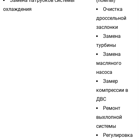
Замена патрубков системы
(помпы)
охлаждения
Очистка
дроссельной
заслонки
Замена
турбины
Замена
масляного
насоса
Замер
компрессии в
ДВС
Ремонт
выхлопной
системы
Регулировка