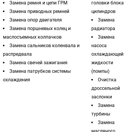
Замена ремня и цепи ГРМ
головки блока
Замена приводных ремней
цилиндров
Замена опор двигателя
Замена
Замена поршневых колец и
радиатора
маслосъемных колпачков
Замена
Замена сальников коленвала и
насоса
распредвала
охлаждающей
Замена свечей зажигания
жидкости
Замена патрубков системы
(помпы)
охлаждения
Очистка
дроссельной
заслонки
Замена
турбины
Замена
масляного