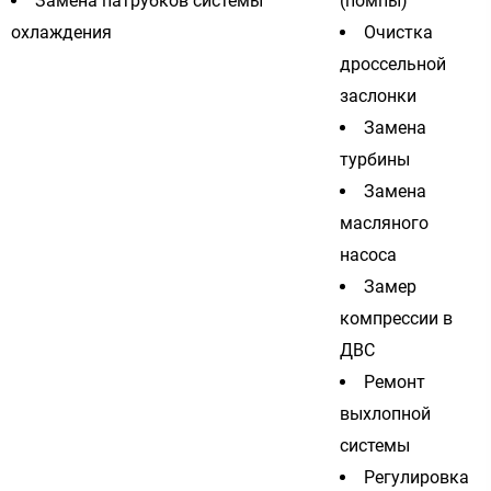
Замена патрубков системы
(помпы)
охлаждения
Очистка
дроссельной
заслонки
Замена
турбины
Замена
масляного
насоса
Замер
компрессии в
ДВС
Ремонт
выхлопной
системы
Регулировка