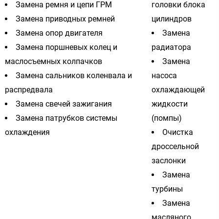
Замена ремня и цепи ГРМ
головки блока
Замена приводных ремней
цилиндров
Замена опор двигателя
Замена
Замена поршневых колец и
радиатора
маслосъемных колпачков
Замена
Замена сальников коленвала и
насоса
распредвала
охлаждающей
Замена свечей зажигания
жидкости
Замена патрубков системы
(помпы)
охлаждения
Очистка
дроссельной
заслонки
Замена
турбины
Замена
масляного